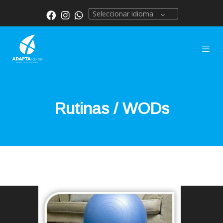
Seleccionar idioma
Rutinas / WODs